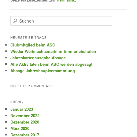
S
u
c
h
NEUESTE BEITRÄGE
e
Clubmitglied beim ASC
n
Wieder Weihnachtsmarkt in Emmerichshofen
Jahreskartenausgabe Absage
Alle Aktivitäten beim ASC werden abgesagt
Absage Jahreshauptversammlung
NEUESTE KOMMENTARE
ARCHIV
Januar 2023
November 2022
Dezember 2020
März 2020
Dezember 2017