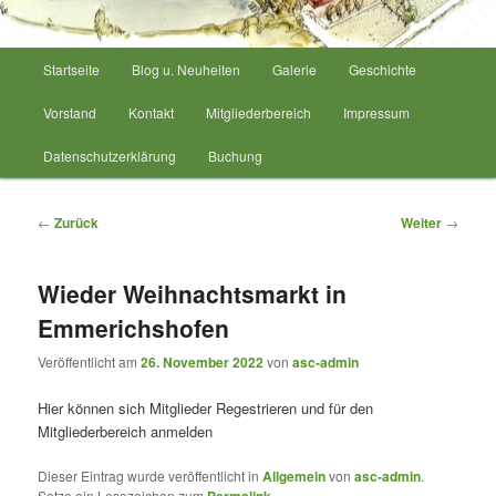
Hauptmenü
Startseite
Blog u. Neuheiten
Galerie
Geschichte
Vorstand
Kontakt
Mitgliederbereich
Impressum
Datenschutzerklärung
Buchung
Beitrags-
←
Zurück
Weiter
→
Navigation
Wieder Weihnachtsmarkt in
Emmerichshofen
Veröffentlicht am
26. November 2022
von
asc-admin
Hier können sich Mitglieder Regestrieren und für den
Mitgliederbereich anmelden
Dieser Eintrag wurde veröffentlicht in
Allgemein
von
asc-admin
.
Setze ein Lesezeichen zum
Permalink
.