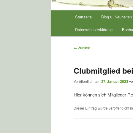
Hauptmenü
Startseite
Blog u. Neuheiten
Datenschutzerklärung
Buchu
Beitrags-
←
Zurück
Navigation
Clubmitglied b
Veröffentlicht am
27. Januar 2023
v
Hier können sich Mitglieder Re
Dieser Eintrag wurde veröffentlicht i