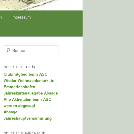
ch
Impressum
S
u
c
h
NEUESTE BEITRÄGE
e
Clubmitglied beim ASC
n
Wieder Weihnachtsmarkt in
Emmerichshofen
Jahreskartenausgabe Absage
Alle Aktivitäten beim ASC
werden abgesagt
Absage
Jahreshauptversammlung
NEUESTE KOMMENTARE