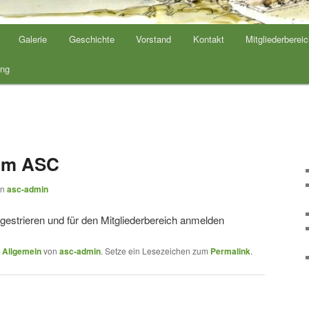
Galerie
Geschichte
Vorstand
Kontakt
Mitgliederberei
ng
eim ASC
on
asc-admin
gestrieren und für den Mitgliederbereich anmelden
n
Allgemein
von
asc-admin
. Setze ein Lesezeichen zum
Permalink
.